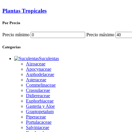
Plantas Tropicales
Por Precio
Precio mínimo
Precio máximo
Categorías
Suculentas
Aizoaceae
Apocynaceae
Asphodelaceae
Asteraceae
Commelinaceae
Crassulaceae
Didiereaceae
Euphorbiaceae
Gasteria y Aloe
Graptopetalum
Piperaceae
Portulacaceae
Salviniaceae