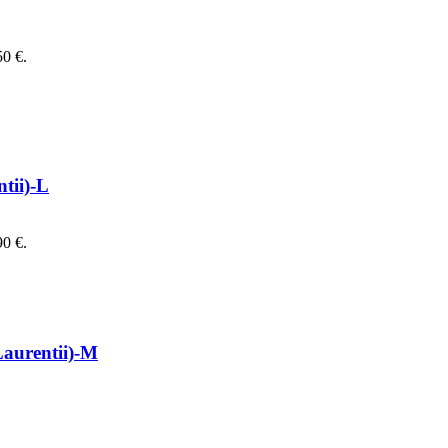
50 €.
tii)-L
90 €.
Laurentii)-M