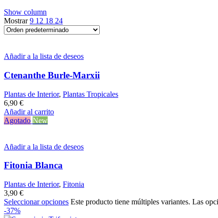
Show column
Mostrar
9
12
18
24
Añadir a la lista de deseos
Ctenanthe Burle-Marxii
Plantas de Interior
,
Plantas Tropicales
6,90
€
Añadir al carrito
Agotado
New
Añadir a la lista de deseos
Fitonia Blanca
Plantas de Interior
,
Fitonia
3,90
€
Seleccionar opciones
Este producto tiene múltiples variantes. Las opc
-37%