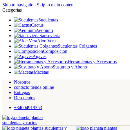
Skip to navigation
Skip to main content
Categorias
Suculentas
Cactus
Aeonium
Sansevieria
Aloe Vera
Suculentas Colgantes
Composicion
Agaves
Herramientas y Accesorios
Susutrato y Abono
Macetas
Nosotros
contacto tienda online
Entregas
Descuentos
+34604919353