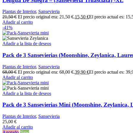
Lengua De Suegra – (Sansevieria Trifasciata) -XL
Plantas de Interior
,
Sansevieria
21,50
€
El precio original era: 21,50 €.
15,50
€
El precio actual es: 15,
Añadir al carrito
-41%
Añadir a la lista de deseos
Pack de 3 Sansevierias (Moonshine, Zeylanica, Lauren
Plantas de Interior
,
Sansevieria
68,00
€
El precio original era: 68,00 €.
39,90
€
El precio actual es: 39,
Añadir al carrito
Añadir a la lista de deseos
Pack de 3 Sansevierias Mini (Moonshine, Zeylanica, 
Plantas de Interior
,
Sansevieria
25,00
€
Añadir al carrito
Agotado
New