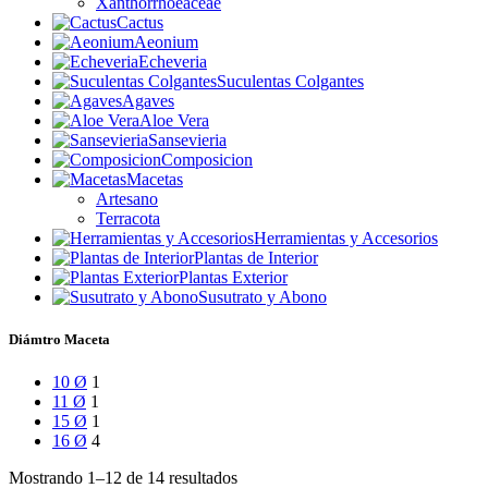
Xanthorrhoeaceae
Cactus
Aeonium
Echeveria
Suculentas Colgantes
Agaves
Aloe Vera
Sansevieria
Composicion
Macetas
Artesano
Terracota
Herramientas y Accesorios
Plantas de Interior
Plantas Exterior
Susutrato y Abono
Diámtro Maceta
10 Ø
1
11 Ø
1
15 Ø
1
16 Ø
4
Mostrando 1–12 de 14 resultados