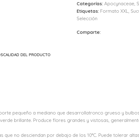
Categorías:
Apocynaceae
,
S
Etiquetas:
Formato XXL
,
Suc
Selección
Comparte:
OS
CALIDAD DEL PRODUCTO
orte pequeño a mediano que desarrollatronco grueso y bulbos
r verde brillante. Produce flores grandes y vistosas, generalme
s que no desciendan por debajo de los 10°C. Puede tolerar altas