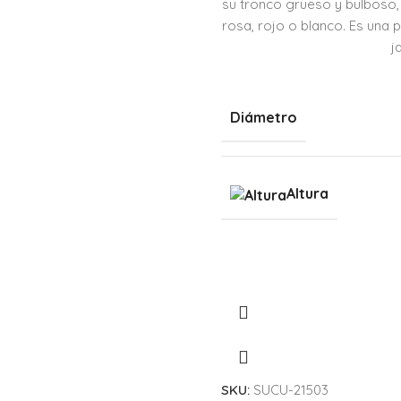
su tronco grueso y bulboso,
rosa, rojo o blanco. Es una 
j
Diámetro
Altura
SKU:
SUCU-21503