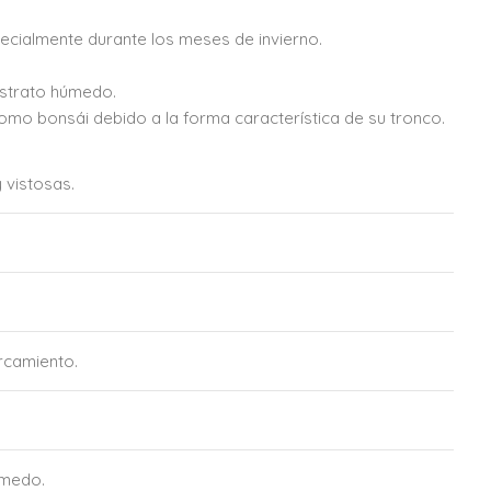
cialmente durante los meses de invierno.
ustrato húmedo.
omo bonsái debido a la forma característica de su tronco.
 vistosas.
rcamiento.
úmedo.