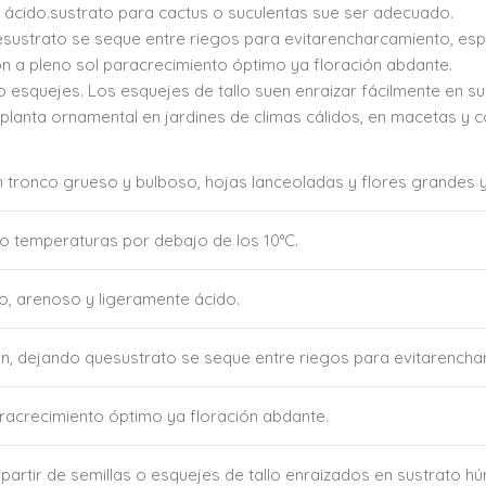
ácido.sustrato para cactus o suculentas sue ser adecuado.
ustrato se seque entre riegos para evitarencharcamiento, espe
 a pleno sol paracrecimiento óptimo ya floración abdante.
o esquejes. Los esquejes de tallo suen enraizar fácilmente en s
anta ornamental en jardines de climas cálidos, en macetas y c
 tronco grueso y bulboso, hojas lanceoladas y flores grandes y
do temperaturas por debajo de los 10°C.
o, arenoso y ligeramente ácido.
, dejando quesustrato se seque entre riegos para evitarencha
racrecimiento óptimo ya floración abdante.
artir de semillas o esquejes de tallo enraizados en sustrato h