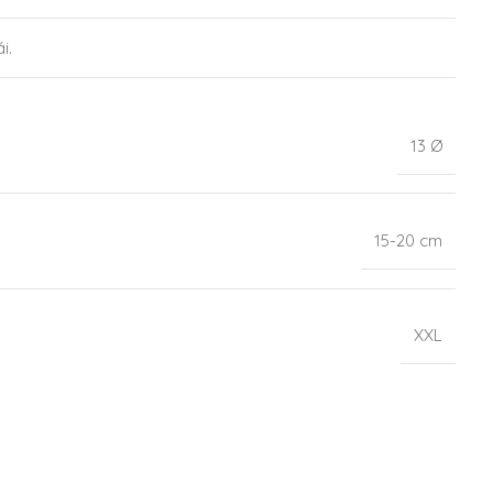
i.
13 Ø
15-20 cm
XXL