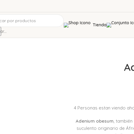
Tienda
r...
A
4
Personas estan viendo aho
Adenium obesum
, también
suculento originario de Áfr