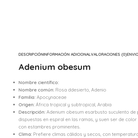
DESCRIPCIÓN
INFORMACIÓN ADICIONAL
VALORACIONES (0)
ENVI
Adenium obesum
Nombre científico:
Nombre común:
Rosa ddesierto, Adenio
Familia:
Apocynaceae
Origen:
África tropical y subtropical, Arabia
Descripción:
Adenium obesum esarbusto suculento de p
dispuestas en espiral en las ramas, y suen ser de colo
con estambres prominentes.
Clima:
Prefiere climas cálidos y secos, con temperatura