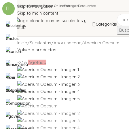
Nosotros
Skip to navigation
Contacto Tienda Online
Entregas
Descuentos
Skip to main content
Categorías
Busca
Inicio
Suculentas
Apocynaceae
Adenium Obesum
Volver a productos
-23%
Agotado