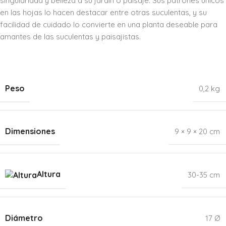
singularidad y belleza a su jardín o paisaje. Sus patrones únicos
en las hojas lo hacen destacar entre otras suculentas, y su
facilidad de cuidado lo convierte en una planta deseable para
amantes de las suculentas y paisajistas.
Peso
0,2 kg
Dimensiones
9 × 9 × 20 cm
Altura
30-35 cm
Diámetro
17 Ø