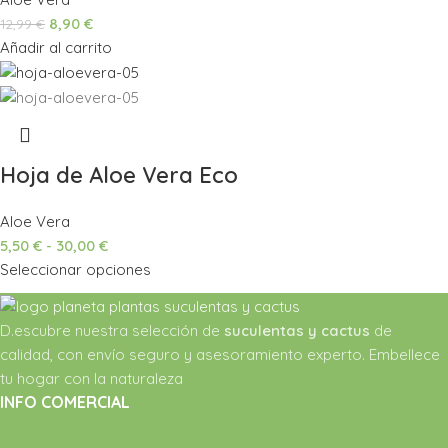
8,90
€
12,99
€
Añadir al carrito
Hoja de Aloe Vera Eco
Aloe Vera
5,50
€
-
30,00
€
Seleccionar opciones
D.escubre nuestra selección de
suculentas y cactus
de
calidad, con envío seguro y asesoramiento experto. Embellece
tu hogar con la naturaleza
INFO COMERCIAL