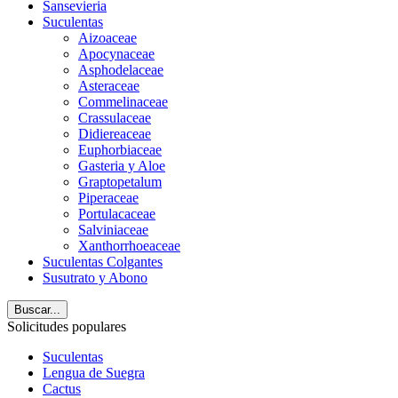
Sansevieria
Suculentas
Aizoaceae
Apocynaceae
Asphodelaceae
Asteraceae
Commelinaceae
Crassulaceae
Didiereaceae
Euphorbiaceae
Gasteria y Aloe
Graptopetalum
Piperaceae
Portulacaceae
Salviniaceae
Xanthorrhoeaceae
Suculentas Colgantes
Susutrato y Abono
Buscar...
Solicitudes populares
Suculentas
Lengua de Suegra
Cactus