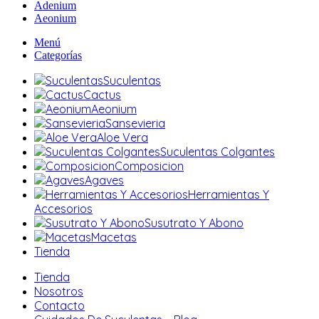
Adenium
Aeonium
Menú
Categorías
Suculentas
Cactus
Aeonium
Sansevieria
Aloe Vera
Suculentas Colgantes
Composicion
Agaves
Herramientas Y
Accesorios
Susutrato Y Abono
Macetas
Tienda
Tienda
Nosotros
Contacto