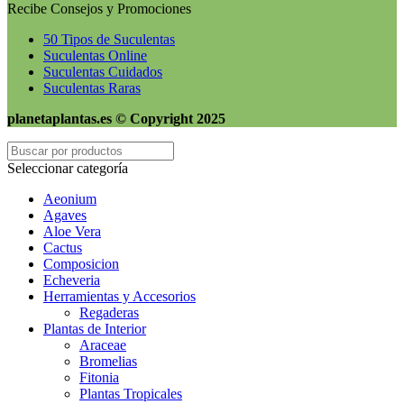
Recibe Consejos y Promociones
50 Tipos de Suculentas
Suculentas Online
Suculentas Cuidados
Suculentas Raras
planetaplantas.es © Copyright 2025
Seleccionar categoría
Aeonium
Agaves
Aloe Vera
Cactus
Composicion
Echeveria
Herramientas y Accesorios
Regaderas
Plantas de Interior
Araceae
Bromelias
Fitonia
Plantas Tropicales