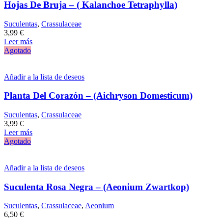
Hojas De Bruja – ( Kalanchoe Tetraphylla)
Suculentas
,
Crassulaceae
3,99
€
Leer más
Agotado
Añadir a la lista de deseos
Planta Del Corazón – (Aichryson Domesticum)
Suculentas
,
Crassulaceae
3,99
€
Leer más
Agotado
Añadir a la lista de deseos
Suculenta Rosa Negra – (Aeonium Zwartkop)
Suculentas
,
Crassulaceae
,
Aeonium
6,50
€