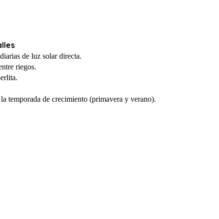
lles
iarias de luz solar directa.
ntre riegos.
rlita.
te la temporada de crecimiento (primavera y verano).