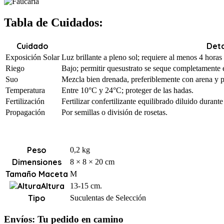
Tabla de Cuidados:
Cuidado
Deta
Exposición Solar
Luz brillante a pleno sol; requiere al menos 4 horas d
Riego
Bajo; permitir quesustrato se seque completamente e
Suo
Mezcla bien drenada, preferiblemente con arena y pe
Temperatura
Entre 10°C y 24°C; proteger de las hadas.
Fertilización
Fertilizar confertilizante equilibrado diluido duran
Propagación
Por semillas o división de rosetas.
Peso
0,2 kg
Dimensiones
8 × 8 × 20 cm
Tamaño Maceta
M
Altura
13-15 cm.
Tipo
Suculentas de Selección
Envíos: Tu pedido en camino