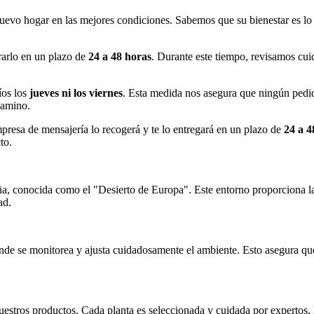
nuevo hogar en las mejores condiciones. Sabemos que su bienestar es l
rarlo en un plazo de
24 a 48 horas
. Durante este tiempo, revisamos cu
íos los
jueves ni los viernes
. Esta medida nos asegura que ningún pedid
camino.
mpresa de mensajería lo recogerá y te lo entregará en un plazo de
24 a 4
to.
, conocida como el "Desierto de Europa". Este entorno proporciona las 
ad.
de se monitorea y ajusta cuidadosamente el ambiente. Esto asegura que 
nuestros productos. Cada planta es seleccionada y cuidada por expertos, l