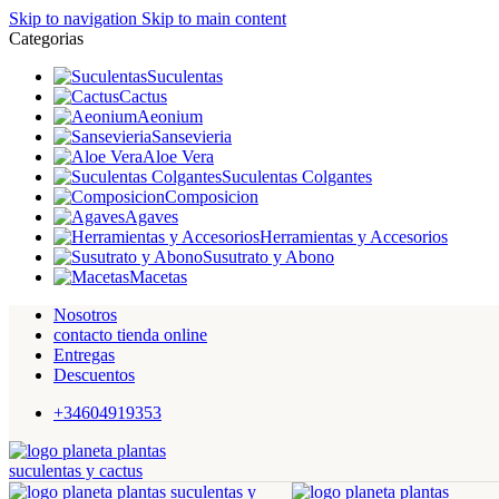
Skip to navigation
Skip to main content
Categorias
Suculentas
Cactus
Aeonium
Sansevieria
Aloe Vera
Suculentas Colgantes
Composicion
Agaves
Herramientas y Accesorios
Susutrato y Abono
Macetas
Nosotros
contacto tienda online
Entregas
Descuentos
+34604919353