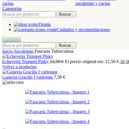
Categorías
Buscar...
Tienda
Cuidados y recomendaciones
0
artículos
Buscar...
Inicio
Suculentas
Faucaria Tuberculosa
Echeveria Trumpet Pinky
12,50
€
El precio original era: 12,50 €.
10,
Volver a productos
Gasteria Gracilis f variegata
7,50
€