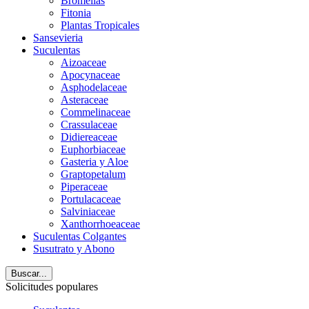
Bromelias
Fitonia
Plantas Tropicales
Sansevieria
Suculentas
Aizoaceae
Apocynaceae
Asphodelaceae
Asteraceae
Commelinaceae
Crassulaceae
Didiereaceae
Euphorbiaceae
Gasteria y Aloe
Graptopetalum
Piperaceae
Portulacaceae
Salviniaceae
Xanthorrhoeaceae
Suculentas Colgantes
Susutrato y Abono
Buscar...
Solicitudes populares