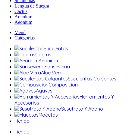
Suculentas
Lengua de Suegra
Cactus
Adenium
Aeonium
Menú
Categorías
Suculentas
Cactus
Aeonium
Sansevieria
Aloe Vera
Suculentas Colgantes
Composicion
Agaves
Herramientas Y
Accesorios
Susutrato Y Abono
Macetas
Tienda
Tienda