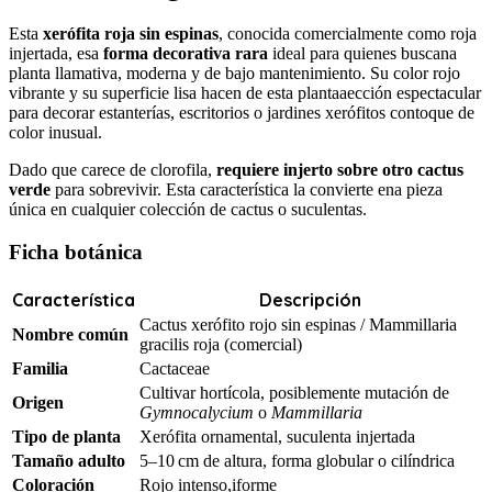
Esta
xerófita roja sin espinas
, conocida comercialmente como roja
injertada, esa
forma decorativa rara
ideal para quienes buscana
planta llamativa, moderna y de bajo mantenimiento. Su color rojo
vibrante y su superficie lisa hacen de esta plantaaección espectacular
para decorar estanterías, escritorios o jardines xerófitos contoque de
color inusual.
Dado que carece de clorofila,
requiere injerto sobre otro cactus
verde
para sobrevivir. Esta característica la convierte ena pieza
única en cualquier colección de cactus o suculentas.
Ficha botánica
Característica
Descripción
Cactus xerófito rojo sin espinas / Mammillaria
Nombre común
gracilis roja (comercial)
Familia
Cactaceae
Cultivar hortícola, posiblemente mutación de
Origen
Gymnocalycium
o
Mammillaria
Tipo de planta
Xerófita ornamental, suculenta injertada
Tamaño adulto
5–10 cm de altura, forma globular o cilíndrica
Coloración
Rojo intenso,iforme