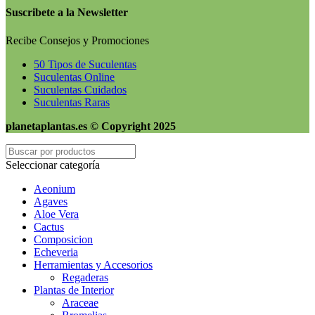
Suscribete a la Newsletter
Recibe Consejos y Promociones
50 Tipos de Suculentas
Suculentas Online
Suculentas Cuidados
Suculentas Raras
planetaplantas.es © Copyright 2025
Seleccionar categoría
Aeonium
Agaves
Aloe Vera
Cactus
Composicion
Echeveria
Herramientas y Accesorios
Regaderas
Plantas de Interior
Araceae