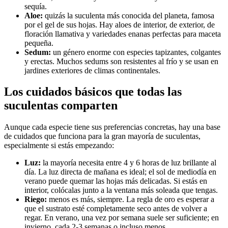
sequía.
Aloe:
quizás la suculenta más conocida del planeta, famosa
por el gel de sus hojas. Hay aloes de interior, de exterior, de
floración llamativa y variedades enanas perfectas para maceta
pequeña.
Sedum:
un género enorme con especies tapizantes, colgantes
y erectas. Muchos sedums son resistentes al frío y se usan en
jardines exteriores de climas continentales.
Los cuidados básicos que todas las
suculentas comparten
Aunque cada especie tiene sus preferencias concretas, hay una base
de cuidados que funciona para la gran mayoría de suculentas,
especialmente si estás empezando:
Luz:
la mayoría necesita entre 4 y 6 horas de luz brillante al
día. La luz directa de mañana es ideal; el sol de mediodía en
verano puede quemar las hojas más delicadas. Si estás en
interior, colócalas junto a la ventana más soleada que tengas.
Riego:
menos es más, siempre. La regla de oro es esperar a
que el sustrato esté completamente seco antes de volver a
regar. En verano, una vez por semana suele ser suficiente; en
invierno, cada 2-3 semanas o incluso menos.