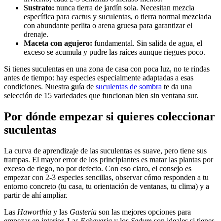
Sustrato:
nunca tierra de jardín sola. Necesitan mezcla
específica para cactus y suculentas, o tierra normal mezclada
con abundante perlita o arena gruesa para garantizar el
drenaje.
Maceta con agujero:
fundamental. Sin salida de agua, el
exceso se acumula y pudre las raíces aunque riegues poco.
Si tienes suculentas en una zona de casa con poca luz, no te rindas
antes de tiempo: hay especies especialmente adaptadas a esas
condiciones. Nuestra guía de
suculentas de sombra
te da una
selección de 15 variedades que funcionan bien sin ventana sur.
Por dónde empezar si quieres coleccionar
suculentas
La curva de aprendizaje de las suculentas es suave, pero tiene sus
trampas. El mayor error de los principiantes es matar las plantas por
exceso de riego, no por defecto. Con eso claro, el consejo es
empezar con 2-3 especies sencillas, observar cómo responden a tu
entorno concreto (tu casa, tu orientación de ventanas, tu clima) y a
partir de ahí ampliar.
Las
Haworthia
y las
Gasteria
son las mejores opciones para
empezar en interior. Las
Echeveria
y los
Sedum
son ideales si tienes