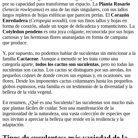
por su capacidad para transformar un espacio. La
Planta Rosario
(
Senecio rowleyanus
) es una de las más singulares, con sus tallos
largos repletos de hojas esféricas que parecen perlas. El
Corazón
Enredadera
(
Ceropegia woodii
), con sus finos tallos y hojas en
forma de corazón, añade un toque de delicadeza y romanticismo. La
Cotyledon pendens
es otra joya colgante, reconocida por sus hojas
carnosas y las hermosas flores anaranjadas en forma de campana
que produce.
Y, por supuesto, no podemos hablar de suculentas sin mencionar a la
familia
Cactaceae
. Aunque a menudo se les trata como una
categoría aparte,
todos los cactus son suculentas
, pero no todas las
suculentas son cactus. Los cactus se distinguen por sus areolas, los
pequeños cojines de donde crecen sus espinas y, en ocasiones, sus
flores. Desde los imponentes cactus columnares hasta los pequeños
globos espinosos, esta familia es un testimonio de la diversidad y la
belleza de la vida vegetal.
En resumen, ¿Qué es una Suculenta? las suculentas son mucho más
que plantas fáciles de cuidar. Son una manifestación de la
ingeniosidad de la naturaleza, una vasta colección de especies que
nos invitan a apreciar la belleza que reside en la resiliencia y la
adaptación.
Tipos de suculentas: más variedad de la