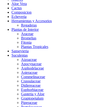
Aloe Vera
Cactus
Composicion
Echeveria
Herramientas y Accesorios
Regaderas
Plantas de Interior
Araceae
Bromelias
Fitonia
Plantas Tropicales
Sansevieria
Suculentas
Aizoaceae
Apocynaceae
Asphodelaceae
Asteraceae
Commelinaceae
Crassulaceae
Didiereaceae
Euphorbiaceae
Gasteria y Aloe
Graptopetalum
Piperaceae
Portulacaceae