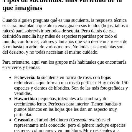
que imaginas
Cuando alguien pregunta qué es una suculenta, la respuesta técnica
es clara: una planta que almacena agua en sus tejidos (hojas, tallos o
raíces) para sobrevivir períodos de sequía. Pero detrás de esa
definición sencilla hay miles de especies repartidas por todo el
mundo, con formas, colores y tamaños que van desde una roseta de
3 cm hasta un árbol de varios metros. No todas las suculentas son
del desierto, y no todas necesitan el mismo cuidado.
Para orientarte, aquí van los grupos más habituales que encontrarás
en viveros y tiendas:
Echeveria:
la suculenta en forma de rosa, con hojas
redondeadas que forman una roseta perfecta. Hay más de 150
especies y cientos de híbridos. Son de las más fotografiadas y
vendidas.
Haworthia:
pequeñas, tolerantes a la sombra y de
crecimiento lento. Perfectas para interior. Tienen bandas o
puntos blancos en las hojas que les dan un aspecto muy
particular.
Crassula:
el árbol del dinero (
Crassula ovata
) es el
representante más conocido, pero el género incluye especies
rastreras, columnares y en miniatura. Muy resistentes a la