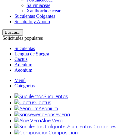
Salviniaceae
Xanthorrhoeaceae
Suculentas Colgantes
Susutrato y Abono
Buscar...
Solicitudes populares
Suculentas
Lengua de Suegra
Cactus
Adenium
Aeonium
Menú
Categorías
Suculentas
Cactus
Aeonium
Sansevieria
Aloe Vera
Suculentas Colgantes
Composicion