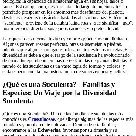
biológica: la capacidad de almacenar agua en sus hojas, tallos o
raíces. Esta adaptación, desarrollada a lo largo de milenios, les ha
permitido prosperar en los entornos más desafiantes del planeta,
desde los desiertos más áridos hasta las altas montañas. El término
"suculenta" proviene de la palabra latina
sucus
, que significa "jugo",
una referencia directa a sus tejidos carnosos y repletos de vida.
La riqueza de su forma, textura y color es prácticamente ilimitada.
Algunas parecen rosetas perfectas, otras se asemejan a piedras,
mientras que algunas cuelgan graciosamente desde las macetas. Esta
diversidad se debe a que el rasgo de la suculencia ha evolucionado
de forma independiente en más de 60 familias de plantas distintas. El
mundo de las suculentas es un vasto tapiz de formas y colores, y
cada especie cuenta una historia única de supervivencia y belleza.
¿Qué es una Suculenta? - Familias y
Especies: Un Viaje por la Diversidad
Suculenta
¿Qué es una Suculenta?, Una de las familias de suculentas más
conocidas es
Crassulaceae
, que alberga algunas de las especies más
populares y ampliamente cultivadas. Dentro de esta familia,
encontramos a las
Echeverias
, favoritas por su simetría y su
increíble gama de colores, que van desde tonos pastel hasta púrpuras