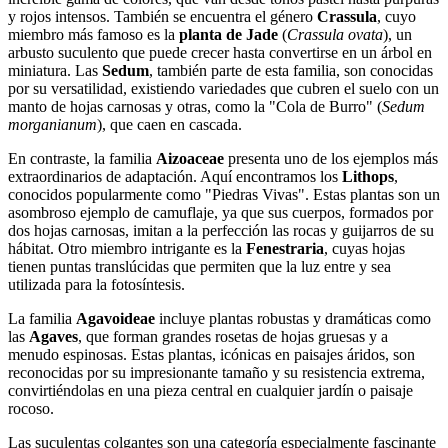
y rojos intensos. También se encuentra el género
Crassula
, cuyo
miembro más famoso es la
planta de Jade
(
Crassula ovata
), un
arbusto suculento que puede crecer hasta convertirse en un árbol en
miniatura. Las
Sedum
, también parte de esta familia, son conocidas
por su versatilidad, existiendo variedades que cubren el suelo con un
manto de hojas carnosas y otras, como la "Cola de Burro" (
Sedum
morganianum
), que caen en cascada.
En contraste, la familia
Aizoaceae
presenta uno de los ejemplos más
extraordinarios de adaptación. Aquí encontramos los
Lithops
,
conocidos popularmente como "Piedras Vivas". Estas plantas son un
asombroso ejemplo de camuflaje, ya que sus cuerpos, formados por
dos hojas carnosas, imitan a la perfección las rocas y guijarros de su
hábitat. Otro miembro intrigante es la
Fenestraria
, cuyas hojas
tienen puntas translúcidas que permiten que la luz entre y sea
utilizada para la fotosíntesis.
La familia
Agavoideae
incluye plantas robustas y dramáticas como
las
Agaves
, que forman grandes rosetas de hojas gruesas y a
menudo espinosas. Estas plantas, icónicas en paisajes áridos, son
reconocidas por su impresionante tamaño y su resistencia extrema,
convirtiéndolas en una pieza central en cualquier jardín o paisaje
rocoso.
Las suculentas colgantes son una categoría especialmente fascinante