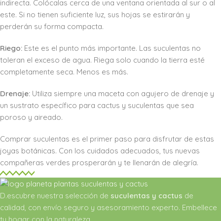
indirecta. Colócalas cerca de una ventana orientada al sur o al
este. Si no tienen suficiente luz, sus hojas se estirarán y
perderán su forma compacta.
Riego:
Este es el punto más importante. Las suculentas no
toleran el exceso de agua. Riega solo cuando la tierra esté
completamente seca. Menos es más.
Drenaje:
Utiliza siempre una maceta con agujero de drenaje y
un sustrato específico para cactus y suculentas que sea
poroso y aireado.
Comprar suculentas es el primer paso para disfrutar de estas
joyas botánicas. Con los cuidados adecuados, tus nuevas
compañeras verdes prosperarán y te llenarán de alegría.
D.escubre nuestra selección de
suculentas y cactus
de
calidad, con envío seguro y asesoramiento experto. Embellece
tu hogar con la naturaleza