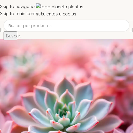
Skip to navigation
Skip to main content
Buscar...
Varios
Guía Completa de Tipos de
Suculentas: Variedades,
Características y Cuidados
Publicado por
admin
0
Guía Completa de Tipos de Suculentas
Las suculentas son plantas fascinantes que han ganado
popularidad por su belleza, resistencia y facilidad de cuidado.
Existen miles de especies con formas, colores y texturas únicas.