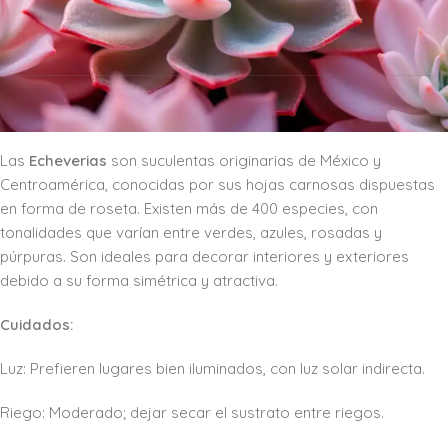
A continuación, te presento una selección de las suculentas más
destacadas, agrupadas por sus características principales.
1.
Echeveria
Las
Echeverias
son suculentas originarias de México y
Centroamérica, conocidas por sus hojas carnosas dispuestas
en forma de roseta. Existen más de 400 especies, con
tonalidades que varían entre verdes, azules, rosadas y
púrpuras. Son ideales para decorar interiores y exteriores
debido a su forma simétrica y atractiva.
Cuidados:
Luz: Prefieren lugares bien iluminados, con luz solar indirecta.
Riego: Moderado; dejar secar el sustrato entre riegos.