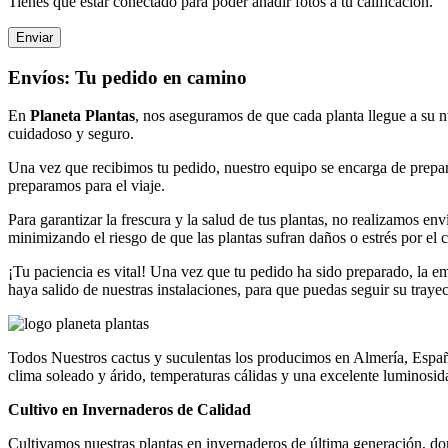
Tienes que estar conectado para poder añadir fotos a tu calificación.
Envíos: Tu pedido en camino
En
Planeta Plantas
, nos aseguramos de que cada planta llegue a su 
cuidadoso y seguro.
Una vez que recibimos tu pedido, nuestro equipo se encarga de prepa
preparamos para el viaje.
Para garantizar la frescura y la salud de tus plantas, no realizamos env
minimizando el riesgo de que las plantas sufran daños o estrés por el 
¡Tu paciencia es vital! Una vez que tu pedido ha sido preparado, la e
haya salido de nuestras instalaciones, para que puedas seguir su trayec
Todos Nuestros cactus y suculentas los producimos en Almería, España
clima soleado y árido, temperaturas cálidas y una excelente luminosid
Cultivo en Invernaderos de Calidad
Cultivamos nuestras plantas en invernaderos de última generación, don