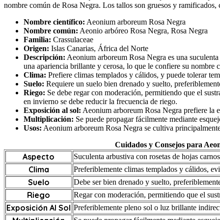
nombre común de Rosa Negra. Los tallos son gruesos y ramificados, c
Nombre científico:
Aeonium arboreum Rosa Negra
Nombre común:
Aeonio arbóreo Rosa Negra, Rosa Negra
Familia:
Crassulaceae
Origen:
Islas Canarias, África del Norte
Descripción:
Aeonium arboreum Rosa Negra es una suculenta arbu
una apariencia brillante y cerosa, lo que le confiere su nombre
Clima:
Prefiere climas templados y cálidos, y puede tolerar temp
Suelo:
Requiere un suelo bien drenado y suelto, preferiblement
Riego:
Se debe regar con moderación, permitiendo que el sustrat
en invierno se debe reducir la frecuencia de riego.
Exposición al sol:
Aeonium arboreum Rosa Negra prefiere la expo
Multiplicación:
Se puede propagar fácilmente mediante esquejes
Usos:
Aeonium arboreum Rosa Negra se cultiva principalmente c
Cuidados y Consejos para Ae
Aspecto
Suculenta arbustiva con rosetas de hojas carnos
Clima
Preferiblemente climas templados y cálidos, evi
Suelo
Debe ser bien drenado y suelto, preferiblement
Riego
Regar con moderación, permitiendo que el sustra
Exposición Al Sol
Preferiblemente pleno sol o luz brillante indire