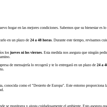
nuevo hogar en las mejores condiciones. Sabemos que su bienestar es l
rarlo en un plazo de
24 a 48 horas
. Durante este tiempo, revisamos cu
íos los
jueves ni los viernes
. Esta medida nos asegura que ningún pedid
camino.
mpresa de mensajería lo recogerá y te lo entregará en un plazo de
24 a 4
to.
, conocida como el "Desierto de Europa". Este entorno proporciona las 
ad.
de se monitorea y ajusta cuidadosamente el ambiente. Esto asegura que 