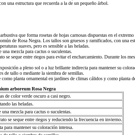
on una estructura que recuerda a la de un pequeño árbol.
stiva que forma rosetas de hojas carnosas dispuestas en el extremo de
 común de Rosa Negra. Los tallos son gruesos y ramificados, con una es
eraturas suaves, pero es sensible a las heladas.
e una mezcla para cactus o suculentas.
o se seque entre riegos para evitar el encharcamiento. Durante los mes
sición a pleno sol o a luz brillante indirecta para mantener su colora
 de tallo o mediante la siembra de semillas.
omo planta ornamental en jardines de climas cálidos y como planta de 
onium arboreum Rosa Negra
as de color verde oscuro a casi negro.
tando las heladas.
e una mezcla para cactus o suculentas.
to se seque entre riegos y reduciendo la frecuencia en invierno.
cta para mantener su coloración intensa.