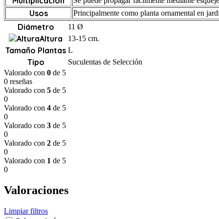
Multiplicación
Se puede propagar fácilmente mediante esquejes
Usos
Principalmente como planta ornamental en jardi
Diámetro
11 Ø
Altura
13-15 cm.
Tamaño Plantas
L
Tipo
Suculentas de Selección
Valorado con
0
de 5
0 reseñas
Valorado con
5
de 5
0
Valorado con
4
de 5
0
Valorado con
3
de 5
0
Valorado con
2
de 5
0
Valorado con
1
de 5
0
Valoraciones
Limpiar filtros