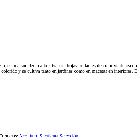
, es una suculenta arbustiva con hojas brillantes de color verde oscuro
o colorido y se cultiva tanto en jardines como en macetas en interiores.
Etiquetas:
Aeonium
,
Suculenta Selección