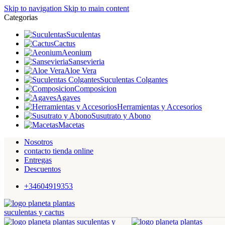
Skip to navigation
Skip to main content
Categorias
Suculentas
Cactus
Aeonium
Sansevieria
Aloe Vera
Suculentas Colgantes
Composicion
Agaves
Herramientas y Accesorios
Susutrato y Abono
Macetas
Nosotros
contacto tienda online
Entregas
Descuentos
+34604919353