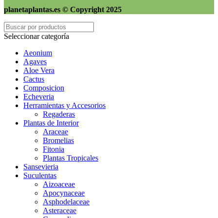
planetaplantas.es © Copyright 2025
Seleccionar categoría
Aeonium
Agaves
Aloe Vera
Cactus
Composicion
Echeveria
Herramientas y Accesorios
Regaderas
Plantas de Interior
Araceae
Bromelias
Fitonia
Plantas Tropicales
Sansevieria
Suculentas
Aizoaceae
Apocynaceae
Asphodelaceae
Asteraceae