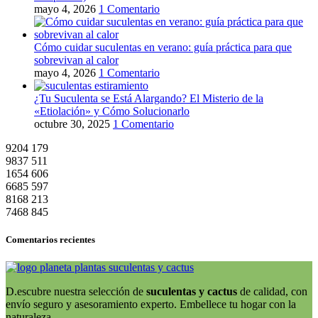
mayo 4, 2026
1 Comentario
Cómo cuidar suculentas en verano: guía práctica para que
sobrevivan al calor
mayo 4, 2026
1 Comentario
¿Tu Suculenta se Está Alargando? El Misterio de la
«Etiolación» y Cómo Solucionarlo
octubre 30, 2025
1 Comentario
9204
179
9837
511
1654
606
6685
597
8168
213
7468
845
Comentarios recientes
D.escubre nuestra selección de
suculentas y cactus
de calidad, con
envío seguro y asesoramiento experto. Embellece tu hogar con la
naturaleza