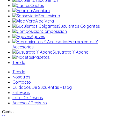
Suculentas
Cactus
Aeonium
Sansevieria
Aloe Vera
Suculentas Colgantes
Composicion
Agaves
Herramientas Y
Accesorios
Susutrato Y Abono
Macetas
Tienda
Tienda
Nosotros
Contacto
Cuidados De Suculentas – Blog
Entregas
Lista De Deseos
Acceso / Registro
Carrito