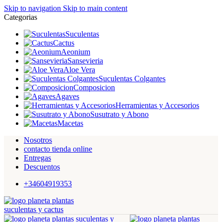
Skip to navigation
Skip to main content
Categorias
Suculentas
Cactus
Aeonium
Sansevieria
Aloe Vera
Suculentas Colgantes
Composicion
Agaves
Herramientas y Accesorios
Susutrato y Abono
Macetas
Nosotros
contacto tienda online
Entregas
Descuentos
+34604919353