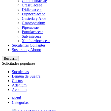
Commelinaceae
Crassulaceae
Didiereaceae
Euphorbiaceae
Gasteria y Aloe
Graptopetalum
Piperaceae
Portulacaceae
Salviniaceae
Xanthorrhoeaceae
Suculentas Colgantes
Susutrato y Abono
Buscar...
Solicitudes populares
Suculentas
Lengua de Suegra
Cactus
Adenium
Aeonium
Menú
Categorías