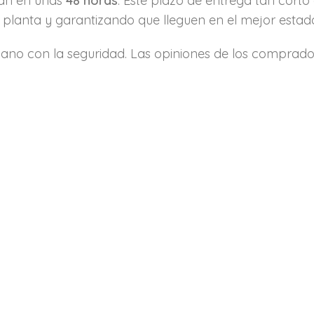
gan en unas
48 horas
. Este plazo de entrega tan cort
a planta y garantizando que lleguen en el mejor estado
ano con la seguridad. Las opiniones de los comprado