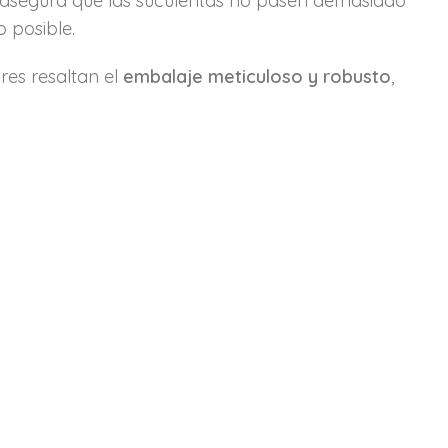
o asegura que las suculentas no pasen demasiado
 posible.
res resaltan el
embalaje meticuloso y robusto
,