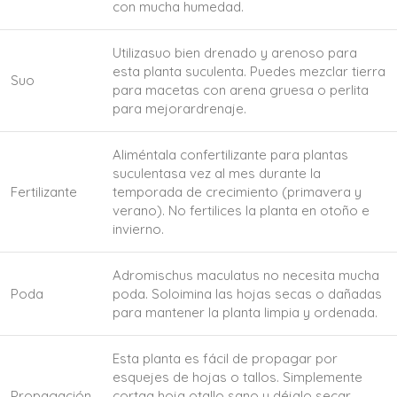
con mucha humedad.
Utilizasuo bien drenado y arenoso para
esta planta suculenta. Puedes mezclar tierra
Suo
para macetas con arena gruesa o perlita
para mejorardrenaje.
Aliméntala confertilizante para plantas
suculentasa vez al mes durante la
Fertilizante
temporada de crecimiento (primavera y
verano). No fertilices la planta en otoño e
invierno.
Adromischus maculatus no necesita mucha
Poda
poda. Soloimina las hojas secas o dañadas
para mantener la planta limpia y ordenada.
Esta planta es fácil de propagar por
esquejes de hojas o tallos. Simplemente
Propagación
cortaa hoja otallo sano y déjalo secar