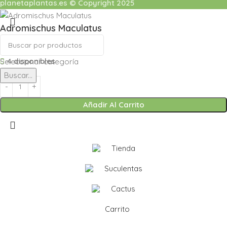
planetaplantas.es © Copyright 2025
Adromischus Maculatus
3,99
€
4 disponibles
Seleccionar categoría
Buscar...
Añadir Al Carrito
Tienda
Suculentas
Cactus
Carrito