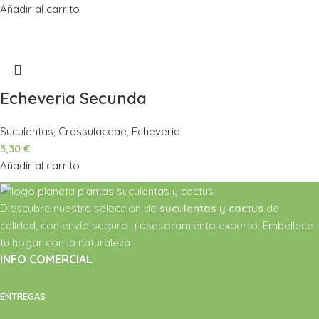
Añadir al carrito
Echeveria Secunda
Suculentas
,
Crassulaceae
,
Echeveria
3,30
€
Añadir al carrito
D.escubre nuestra selección de
suculentas y cactus
de
calidad, con envío seguro y asesoramiento experto. Embellece
tu hogar con la naturaleza
INFO COMERCIAL
ENTREGAS