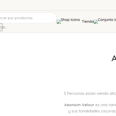
Tienda
ar...
A
5
Personas estan viendo aho
Aeonium Velour
es una vari
y sus tonalidades oscuras