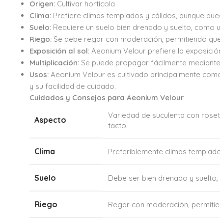
Origen:
Cultivar hortícola
Clima:
Prefiere climas templados y cálidos, aunque pue
Suelo:
Requiere un suelo bien drenado y suelto, como un
Riego:
Se debe regar con moderación, permitiendo que e
Exposición al sol:
Aeonium Velour prefiere la exposición
Multiplicación:
Se puede propagar fácilmente mediante e
Usos:
Aeonium Velour es cultivado principalmente como 
y su facilidad de cuidado.
Cuidados y Consejos para Aeonium Velour
Variedad de suculenta con rose
Aspecto
tacto.
Clima
Preferiblemente climas templado
Suelo
Debe ser bien drenado y suelto,
Riego
Regar con moderación, permitien