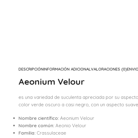
DESCRIPCIÓN
INFORMACIÓN ADICIONAL
VALORACIONES (0)
ENVI
Aeonium Velour
es una variedad de suculenta apreciada por su aspect
color verde oscuro a casi negro, con un aspecto suave 
Nombre científico:
Aeonium Velour
Nombre común:
Aeonio Velour
Familia:
Crassulaceae