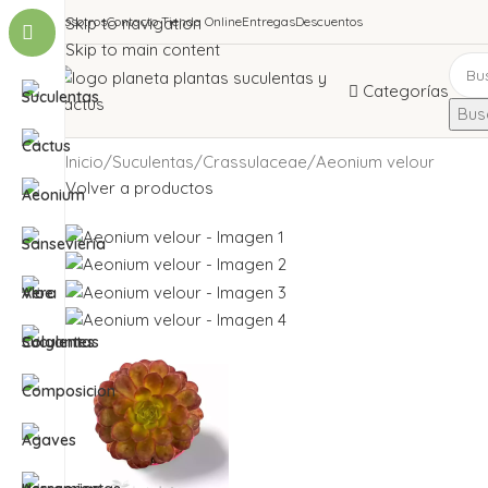
Nosotros
Skip to navigation
Contacto Tienda Online
Entregas
Descuentos
Skip to main content
Categorías
Busc
Inicio
Suculentas
Crassulaceae
Aeonium velour
Volver a productos