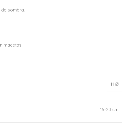
go de sombra.
en macetas.
11 Ø
15-20 cm