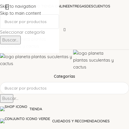
Skip to navigation
NOSOTROS
CONTACTO TIENDA ONLINE
ENTREGAS
DESCUENTOS
Skip to main content
+34604919353
Seleccionar categoría
Buscar...
Categorías
Buscar...
TIENDA
CUIDADOS Y RECOMENDACIONES