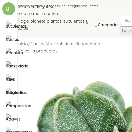
Nosotros
Skip to navigation
Contacto Tienda Online
Entregas
Descuentos
Skip to main content
Categorías
Busca
Inicio
Cactus
Astrophytum Myriostigma
Volver a productos