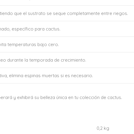
iendo que el sustrato se seque completamente entre riegos.
enado, específico para cactus.
evita temperaturas bajo cero.
táceo durante la temporada de crecimiento.
iva, elimina espinas muertas si es necesario.
ará y exhibirá su belleza única en tu colección de cactus.
0,2 kg