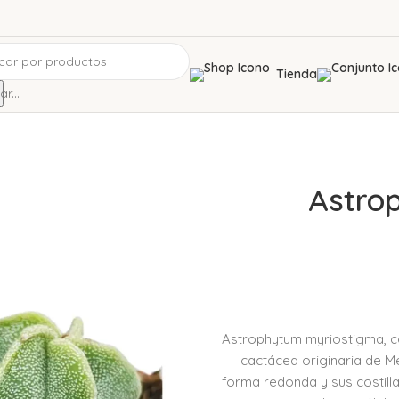
Tienda
r...
Astro
Astrophytum myriostigma, co
cactácea originaria de Mé
forma redonda y sus costill