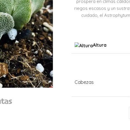
prospera en climas cálidos
riegos escasos y un sustra
cuidado, el Astrophytum
Altura
Cabezas