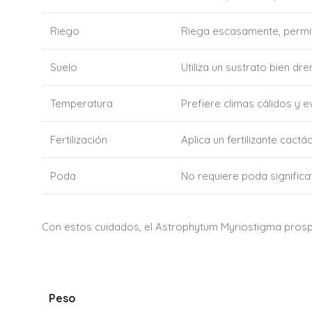
Riego
Riega escasamente, permit
Suelo
Utiliza un sustrato bien dr
Temperatura
Prefiere climas cálidos y 
Fertilización
Aplica un fertilizante cac
Poda
No requiere poda significat
Con estos cuidados, el Astrophytum Myriostigma prosper
Peso