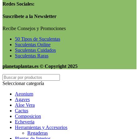
Redes Sociales:
Suscribete a la Newsletter
Recibe Consejos y Promociones
50 Tipos de Suculentas
Suculentas Online
Suculentas Cuidados
Suculentas Raras
planetaplantas.es © Copyright 2025
Seleccionar categoría
Aeonium
Agaves
Aloe Vera
Cactus
Composicion
Echeveria
Herramientas y Accesorios
Regaderas
Plantas de Interior