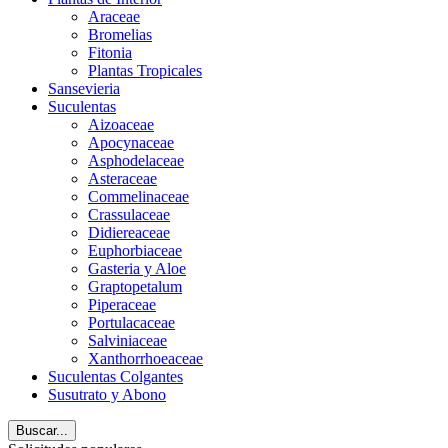
Araceae
Bromelias
Fitonia
Plantas Tropicales
Sansevieria
Suculentas
Aizoaceae
Apocynaceae
Asphodelaceae
Asteraceae
Commelinaceae
Crassulaceae
Didiereaceae
Euphorbiaceae
Gasteria y Aloe
Graptopetalum
Piperaceae
Portulacaceae
Salviniaceae
Xanthorrhoeaceae
Suculentas Colgantes
Susutrato y Abono
Buscar...