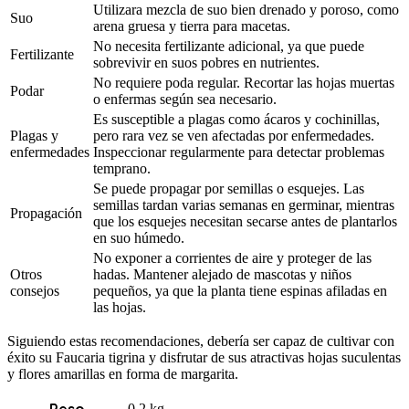
Utilizara mezcla de suo bien drenado y poroso, como
Suo
arena gruesa y tierra para macetas.
No necesita fertilizante adicional, ya que puede
Fertilizante
sobrevivir en suos pobres en nutrientes.
No requiere poda regular. Recortar las hojas muertas
Podar
o enfermas según sea necesario.
Es susceptible a plagas como ácaros y cochinillas,
Plagas y
pero rara vez se ven afectadas por enfermedades.
enfermedades
Inspeccionar regularmente para detectar problemas
temprano.
Se puede propagar por semillas o esquejes. Las
semillas tardan varias semanas en germinar, mientras
Propagación
que los esquejes necesitan secarse antes de plantarlos
en suo húmedo.
No exponer a corrientes de aire y proteger de las
Otros
hadas. Mantener alejado de mascotas y niños
consejos
pequeños, ya que la planta tiene espinas afiladas en
las hojas.
Siguiendo estas recomendaciones, debería ser capaz de cultivar con
éxito su Faucaria tigrina y disfrutar de sus atractivas hojas suculentas
y flores amarillas en forma de margarita.
0,2 kg