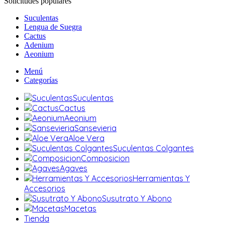
Solicitudes populares
Suculentas
Lengua de Suegra
Cactus
Adenium
Aeonium
Menú
Categorías
Suculentas
Cactus
Aeonium
Sansevieria
Aloe Vera
Suculentas Colgantes
Composicion
Agaves
Herramientas Y
Accesorios
Susutrato Y Abono
Macetas
Tienda