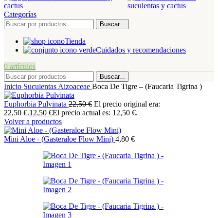
Categorías
Buscar...
Tienda
Cuidados y recomendaciones
0
artículos
Buscar...
Inicio
Suculentas
Aizoaceae
Boca De Tigre – (Faucaria Tigrina )
Euphorbia Pulvinata
22,50
€
El precio original era:
22,50 €.
12,50
€
El precio actual es: 12,50 €.
Volver a productos
Mini Aloe - (Gasteraloe Flow Mini)
4,80
€