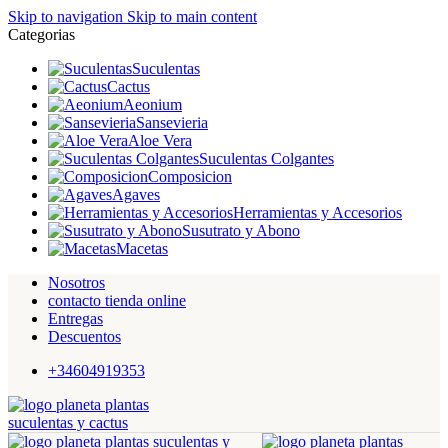
Skip to navigation
Skip to main content
Categorias
Suculentas
Cactus
Aeonium
Sansevieria
Aloe Vera
Suculentas Colgantes
Composicion
Agaves
Herramientas y Accesorios
Susutrato y Abono
Macetas
Nosotros
contacto tienda online
Entregas
Descuentos
+34604919353