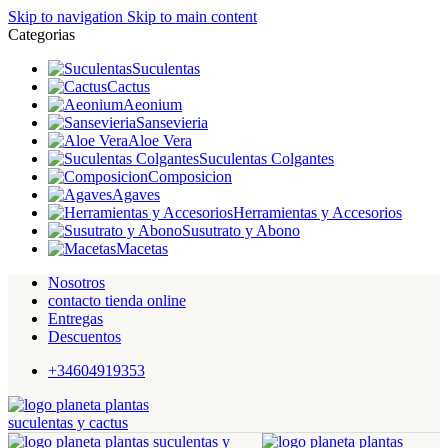
Skip to navigation
Skip to main content
Categorias
Suculentas
Cactus
Aeonium
Sansevieria
Aloe Vera
Suculentas Colgantes
Composicion
Agaves
Herramientas y Accesorios
Susutrato y Abono
Macetas
Nosotros
contacto tienda online
Entregas
Descuentos
+34604919353