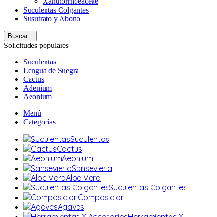
Xanthorrhoeaceae
Suculentas Colgantes
Susutrato y Abono
Buscar...
Solicitudes populares
Suculentas
Lengua de Suegra
Cactus
Adenium
Aeonium
Menú
Categorías
Suculentas
Cactus
Aeonium
Sansevieria
Aloe Vera
Suculentas Colgantes
Composicion
Agaves
Herramientas Y