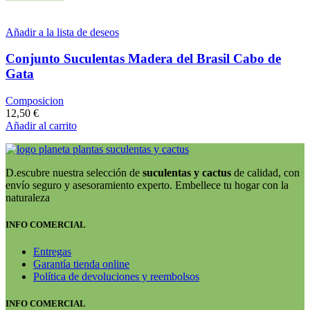
Añadir a la lista de deseos
Conjunto Suculentas Madera del Brasil Cabo de
Gata
Composicion
12,50
€
Añadir al carrito
D.escubre nuestra selección de
suculentas y cactus
de calidad, con
envío seguro y asesoramiento experto. Embellece tu hogar con la
naturaleza
INFO COMERCIAL
Entregas
Garantía tienda online
Política de devoluciones y reembolsos
INFO COMERCIAL