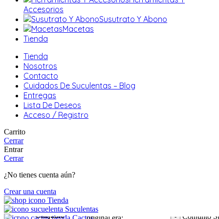
Accesorios
Susutrato Y Abono
Macetas
Tienda
Tienda
Nosotros
Contacto
Cuidados De Suculentas – Blog
Entregas
Lista De Deseos
Acceso / Registro
Carrito
Cerrar
Entrar
Cerrar
¿No tienes cuenta aún?
Crear una cuenta
Tienda
Suculentas
19,90
€
El precio
Conjunto
Conjunto Su
Cactus
original era: