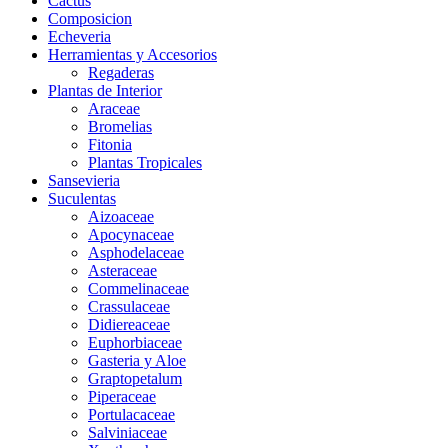
Cactus
Composicion
Echeveria
Herramientas y Accesorios
Regaderas
Plantas de Interior
Araceae
Bromelias
Fitonia
Plantas Tropicales
Sansevieria
Suculentas
Aizoaceae
Apocynaceae
Asphodelaceae
Asteraceae
Commelinaceae
Crassulaceae
Didiereaceae
Euphorbiaceae
Gasteria y Aloe
Graptopetalum
Piperaceae
Portulacaceae
Salviniaceae