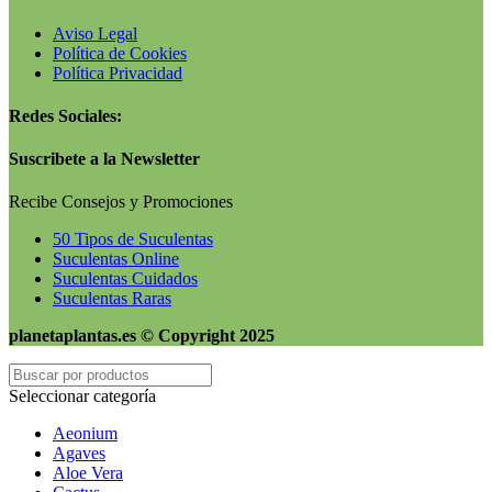
Aviso Legal
Política de Cookies
Política Privacidad
Redes Sociales:
Suscribete a la Newsletter
Recibe Consejos y Promociones
50 Tipos de Suculentas
Suculentas Online
Suculentas Cuidados
Suculentas Raras
planetaplantas.es © Copyright 2025
Seleccionar categoría
Aeonium
Agaves
Aloe Vera