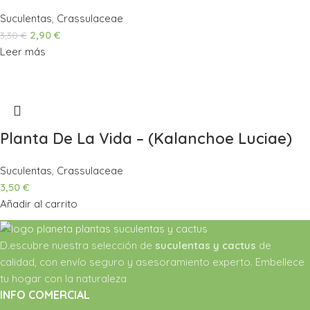
Suculentas
,
Crassulaceae
2,90
€
3,30
€
Leer más
Planta De La Vida – (Kalanchoe Luciae)
Suculentas
,
Crassulaceae
3,50
€
Añadir al carrito
D.escubre nuestra selección de
suculentas y cactus
de
calidad, con envío seguro y asesoramiento experto. Embellece
tu hogar con la naturaleza
INFO COMERCIAL