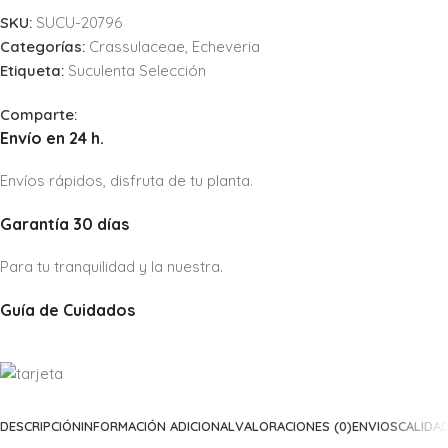
SKU:
SUCU-20796
Categorías:
Crassulaceae
,
Echeveria
Etiqueta:
Suculenta Selección
Comparte:
Envío en 24 h.
Envíos rápidos, disfruta de tu planta.
Garantía 30 días
Para tu tranquilidad y la nuestra.
Guía de Cuidados
DESCRIPCIÓN
INFORMACIÓN ADICIONAL
VALORACIONES (0)
ENVIOS
CALIDA