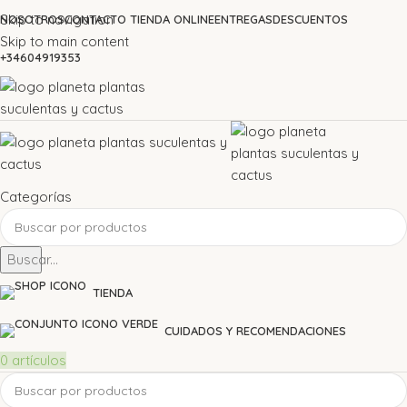
Skip to navigation
NOSOTROS
CONTACTO TIENDA ONLINE
ENTREGAS
DESCUENTOS
Skip to main content
+34604919353
Categorías
Buscar...
TIENDA
CUIDADOS Y RECOMENDACIONES
0
artículos