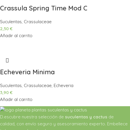
Crassula Spring Time Mod C
Suculentas
,
Crassulaceae
2,50
€
Añadir al carrito
Echeveria Minima
Suculentas
,
Crassulaceae
,
Echeveria
3,90
€
Añadir al carrito
D.escubre nuestra selección de
suculentas y cactus
de
calidad, con envío seguro y asesoramiento experto. Embellece