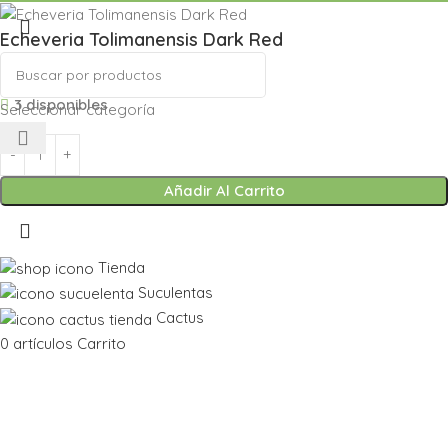
Echeveria Tolimanensis Dark Red
4,90
€
3 disponibles
Seleccionar categoría
Añadir Al Carrito
Tienda
Suculentas
Cactus
0
artículos
Carrito