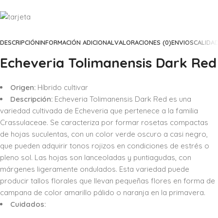
DESCRIPCIÓN
INFORMACIÓN ADICIONAL
VALORACIONES (0)
ENVIOS
CALIDA
Echeveria Tolimanensis Dark Red
Origen:
Híbrido cultivar
Descripción:
Echeveria Tolimanensis Dark Red es una
variedad cultivada de Echeveria que pertenece a la familia
Crassulaceae. Se caracteriza por formar rosetas compactas
de hojas suculentas, con un color verde oscuro a casi negro,
que pueden adquirir tonos rojizos en condiciones de estrés o
pleno sol. Las hojas son lanceoladas y puntiagudas, con
márgenes ligeramente ondulados. Esta variedad puede
producir tallos florales que llevan pequeñas flores en forma de
campana de color amarillo pálido o naranja en la primavera.
Cuidados: