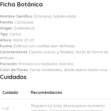
Ficha Botánica
Nombre Científico:
Echinopsis Subdenudata
Familia:
Cactaceae
Origen:
Sudamérica
Tipo:
Cactus
Altura:
Hasta 20 cm
Forma:
Esférica con costillas bien definidas
Características:
Espinas suaves y flexibles, flores en forma de
embudo
Floración:
Primavera a mediados dverano
Color de Flores:
Varias tonalidades, desde blanco hasta rosa
Cuidados
Cuidado
Recomendación
Requiere luz solar directa paracrecimiento
Luz
saludable. Coloca enlugar con luz intensa.