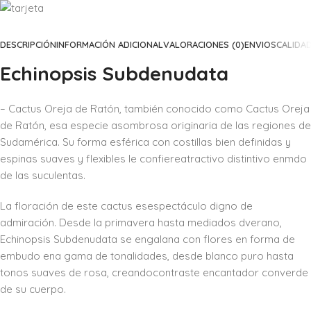
DESCRIPCIÓN
INFORMACIÓN ADICIONAL
VALORACIONES (0)
ENVIOS
CALIDA
Echinopsis Subdenudata
– Cactus Oreja de Ratón, también conocido como Cactus Oreja
de Ratón, esa especie asombrosa originaria de las regiones de
Sudamérica. Su forma esférica con costillas bien definidas y
espinas suaves y flexibles le confiereatractivo distintivo enmdo
de las suculentas.
La floración de este cactus esespectáculo digno de
admiración. Desde la primavera hasta mediados dverano,
Echinopsis Subdenudata se engalana con flores en forma de
embudo ena gama de tonalidades, desde blanco puro hasta
tonos suaves de rosa, creandocontraste encantador converde
de su cuerpo.