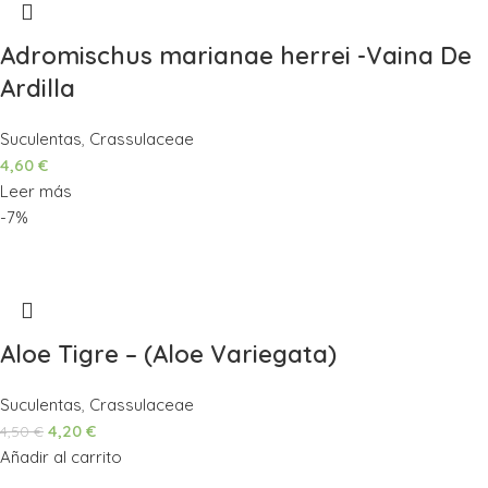
Adromischus marianae herrei -Vaina De
Ardilla
Suculentas
,
Crassulaceae
4,60
€
Leer más
-7%
Aloe Tigre – (Aloe Variegata)
Suculentas
,
Crassulaceae
4,20
€
4,50
€
Añadir al carrito