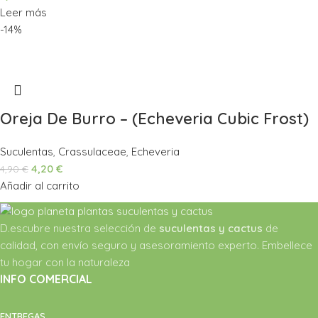
Leer más
-14%
Oreja De Burro – (Echeveria Cubic Frost)
Suculentas
,
Crassulaceae
,
Echeveria
4,20
€
4,90
€
Añadir al carrito
D.escubre nuestra selección de
suculentas y cactus
de
calidad, con envío seguro y asesoramiento experto. Embellece
tu hogar con la naturaleza
INFO COMERCIAL
ENTREGAS