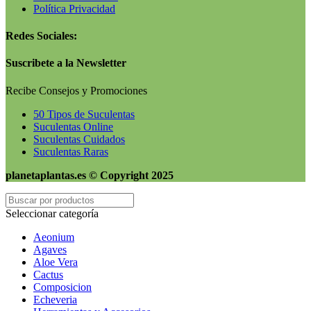
Política Privacidad
Redes Sociales:
Suscribete a la Newsletter
Recibe Consejos y Promociones
50 Tipos de Suculentas
Suculentas Online
Suculentas Cuidados
Suculentas Raras
planetaplantas.es © Copyright 2025
Seleccionar categoría
Aeonium
Agaves
Aloe Vera
Cactus
Composicion
Echeveria