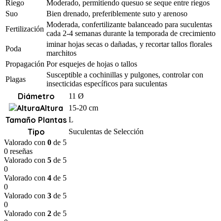
Riego
Moderado, permitiendo quesuo se seque entre riegos
Suo
Bien drenado, preferiblemente suto y arenoso
Moderada, confertilizante balanceado para suculentas
Fertilización
cada 2-4 semanas durante la temporada de crecimiento
iminar hojas secas o dañadas, y recortar tallos florales
Poda
marchitos
Propagación
Por esquejes de hojas o tallos
Susceptible a cochinillas y pulgones, controlar con
Plagas
insecticidas específicos para suculentas
Diámetro
11 Ø
Altura
15-20 cm
Tamaño Plantas
L
Tipo
Suculentas de Selección
Valorado con
0
de 5
0 reseñas
Valorado con
5
de 5
0
Valorado con
4
de 5
0
Valorado con
3
de 5
0
Valorado con
2
de 5