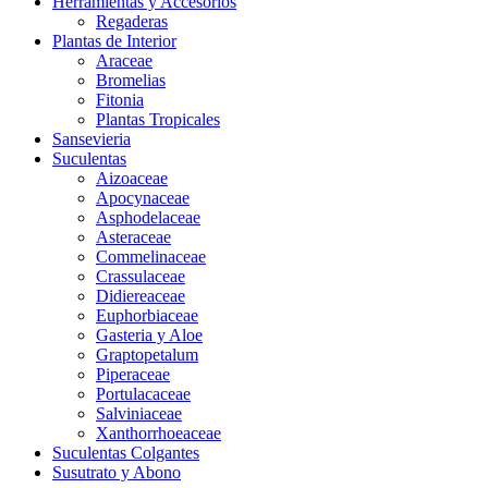
Herramientas y Accesorios
Regaderas
Plantas de Interior
Araceae
Bromelias
Fitonia
Plantas Tropicales
Sansevieria
Suculentas
Aizoaceae
Apocynaceae
Asphodelaceae
Asteraceae
Commelinaceae
Crassulaceae
Didiereaceae
Euphorbiaceae
Gasteria y Aloe
Graptopetalum
Piperaceae
Portulacaceae
Salviniaceae
Xanthorrhoeaceae
Suculentas Colgantes
Susutrato y Abono