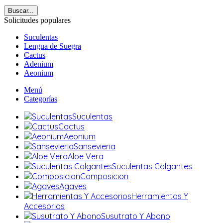
Buscar...
Solicitudes populares
Suculentas
Lengua de Suegra
Cactus
Adenium
Aeonium
Menú
Categorías
Suculentas
Cactus
Aeonium
Sansevieria
Aloe Vera
Suculentas Colgantes
Composicion
Agaves
Herramientas Y
Accesorios
Susutrato Y Abono