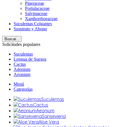
Piperaceae
Portulacaceae
Salviniaceae
Xanthorrhoeaceae
Suculentas Colgantes
Susutrato y Abono
Buscar...
Solicitudes populares
Suculentas
Lengua de Suegra
Cactus
Adenium
Aeonium
Menú
Categorías
Suculentas
Cactus
Aeonium
Sansevieria
Aloe Vera