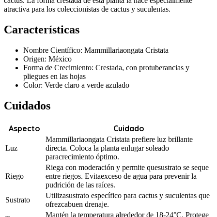
cactus. La forma crestada de esta planta la hace especialmente
atractiva para los coleccionistas de cactus y suculentas.
Características
Nombre Científico: Mammillariaongata Cristata
Origen: México
Forma de Crecimiento: Crestada, con protuberancias y
pliegues en las hojas
Color: Verde claro a verde azulado
Cuidados
Aspecto
Cuidado
Mammillariaongata Cristata prefiere luz brillante
Luz
directa. Coloca la planta enlugar soleado
paracrecimiento óptimo.
Riega con moderación y permite quesustrato se seque
Riego
entre riegos. Evitaexceso de agua para prevenir la
pudrición de las raíces.
Utilizasustrato específico para cactus y suculentas que
Sustrato
ofrezcabuen drenaje.
Mantén la temperatura alrededor de 18-24°C. Protege