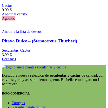
Cactus
9,90
€
Añadir al carrito
Agotado
Añadir a la lista de deseos
Pitayo Dulce – (Stenocereus Thurberi)
Suculentas
,
Cactus
3,99
€
Leer más
D.escubre nuestra selección de
suculentas y cactus
de calidad, con
envío seguro y asesoramiento experto. Embellece tu hogar con la
naturaleza
INFO COMERCIAL
Entregas
Garantía tienda online