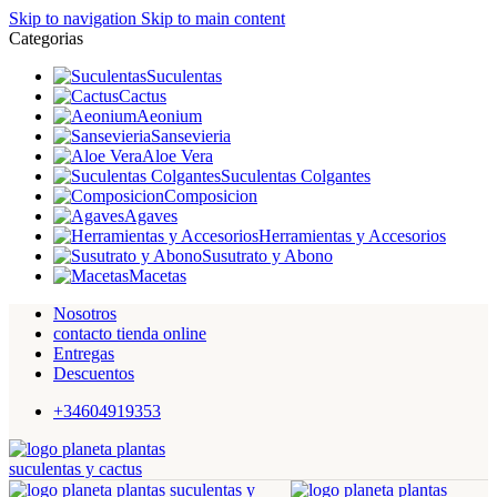
Skip to navigation
Skip to main content
Categorias
Suculentas
Cactus
Aeonium
Sansevieria
Aloe Vera
Suculentas Colgantes
Composicion
Agaves
Herramientas y Accesorios
Susutrato y Abono
Macetas
Nosotros
contacto tienda online
Entregas
Descuentos
+34604919353