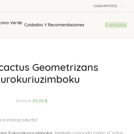
+34604919353
0
artículos
Cuidados Y Recomendaciones
ocactus Geometrizans
urokuriuzimboku
45,00
€
80,00
€
ra este producto!
zans Fukurokuryuzinboka
, también conocido como «Cactus