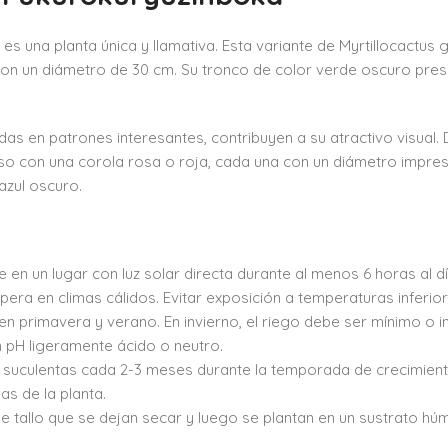
s una planta única y llamativa. Esta variante de Myrtillocactus
con un diámetro de 30 cm. Su tronco de color verde oscuro pres
as en patrones interesantes, contribuyen a su atractivo visual.
so con una corola rosa o roja, cada una con un diámetro impres
zul oscuro.
 en un lugar con luz solar directa durante al menos 6 horas al dí
ra en climas cálidos. Evitar exposición a temperaturas inferior
en primavera y verano. En invierno, el riego debe ser mínimo o i
 pH ligeramente ácido o neutro.
y suculentas cada 2-3 meses durante la temporada de crecimient
s de la planta.
tallo que se dejan secar y luego se plantan en un sustrato hú