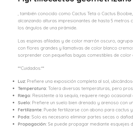
, también conocido como Cactus Teta o Cactus Boobie, e
alcanzando alturas impresionantes de hasta 5 metros 
los ángulos de una pirámide.
Las espinas afiladas y de color marrón oscuro, agrupad
con flores grandes y llamativas de color blanco cremo
sorprender con pequeñas bayas comestibles de color a
**Cuidados:**
Luz:
Prefiere una exposición completa al sol, ubicándose
Temperatura:
Tolera diversas temperaturas, pero prospe
Riego:
Resistente a la sequía, requiere riego ocasional 
Suelo:
Prefiere un suelo bien drenado y arenoso con un
Fertilizante:
Puede fertilizarse con abono para cactus 
Poda:
Solo es necesario eliminar partes secas o dañada
Propagación:
Se puede propagar mediante esquejes de 