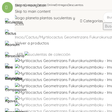
Nosotros
Skip to navigation
Contacto Tienda Online
Entregas
Descuentos
Skip to main content
Categorías
Busc
Inicio
Cactus
Myrtilocactus Geometrizans Fukurokuriu
Volver a productos
-44%