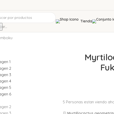
Tienda
ar...
zimboku
Myrtil
Fuk
5
Personas estan viendo aho
El
Myrtillocactus geometri