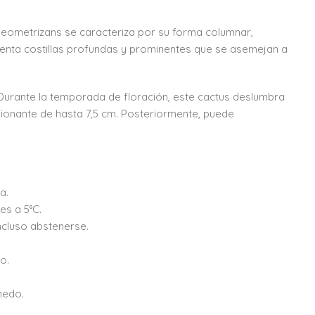
 geometrizans se caracteriza por su forma columnar,
enta costillas profundas y prominentes que se asemejan a
 Durante la temporada de floración, este cactus deslumbra
ionante de hasta 7,5 cm. Posteriormente, puede
a.
es a 5°C.
ncluso abstenerse.
o.
medo.