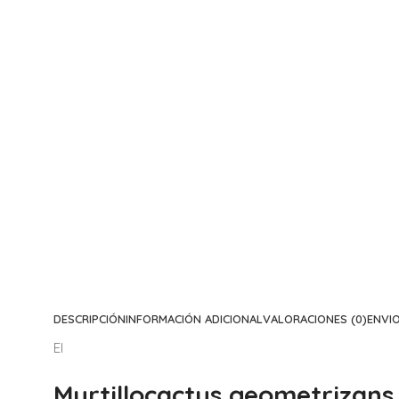
DESCRIPCIÓN
INFORMACIÓN ADICIONAL
VALORACIONES (0)
ENVI
El
Myrtillocactus geometrizan