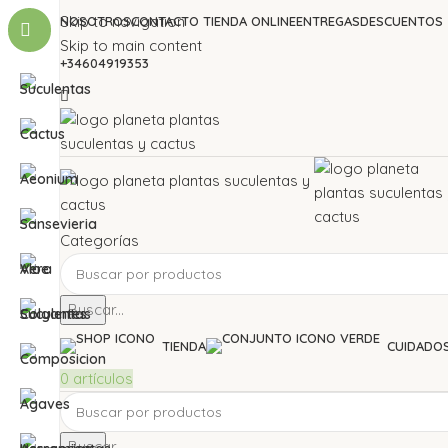
Skip to navigation
NOSOTROS
CONTACTO TIENDA ONLINE
ENTREGAS
DESCUENTOS
Skip to main content
+34604919353
Categorías
Buscar...
TIENDA
CUIDADO
0
artículos
Buscar...