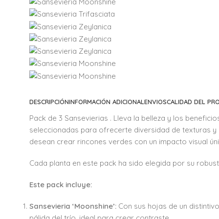
DESCRIPCIÓN
INFORMACIÓN ADICIONAL
ENVIOS
CALIDAD DEL P
Pack de 3 Sansevierias . Lleva la belleza y los benefic
seleccionadas para ofrecerte diversidad de texturas y c
desean crear rincones verdes con un impacto visual úni
Cada planta en este pack ha sido elegida por su robust
Este pack incluye:
Sansevieria ‘Moonshine’:
Con sus hojas de un distintiv
pálida del trío, ideal para crear contraste.