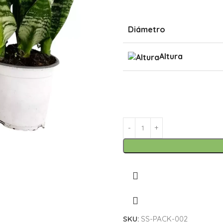
Diámetro
Altura
SKU:
SS-PACK-002