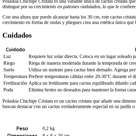
Polaskia Chichipe Cristata es una variante única de cactus cristata que
distingue por su crecimiento en patrones ondulados, lo que le confiere
Con una altura que puede alcanzar hasta los 30 cm, este cactus crista
crecimiento en forma de ondas y pliegues crea una estética única que l
Cuidados
Cuidado
Luz
Requiere luz solar directa. Coloca en un lugar soleado 
Riego
Riega de manera moderada durante la temporada de creci
Suelo
Utiliza un sustrato para cactus bien drenado. Agrega perl
Temperatura
Prefiere temperaturas cálidas entre 20-30°C durante el 
Fertilización
Aplica un fertilizante para cactus equilibrado diluido c
Poda
Elimina brotes no deseados para mantener la forma caracte
Polaskia Chichipe Cristata es un cactus cristata que añade una dimens
buscan destacar con un cactus verdaderamente especial en su jardín o i
Peso
0,2 kg
Dimensiones
8 × 8 × 20 cm