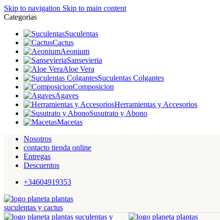
Skip to navigation
Skip to main content
Categorias
Suculentas
Cactus
Aeonium
Sansevieria
Aloe Vera
Suculentas Colgantes
Composicion
Agaves
Herramientas y Accesorios
Susutrato y Abono
Macetas
Nosotros
contacto tienda online
Entregas
Descuentos
+34604919353