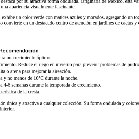
 destaca por su atractiva forma ondulada. Originaria de México, esta var
 una apariencia visualmente fascinante.
ta exhibe un color verde con matices azules y morados, agregando un toq
o convierte en un destacado centro de atención en jardines de cactus y 
Recomendación
para un crecimiento óptimo.
miento. Reduce el riego en invierno para prevenir problemas de pudri
ita o arena para mejorar la aireación.
día y no menos de 10°C durante la noche.
ada 4-6 semanas durante la temporada de crecimiento.
rística de la cresta.
ión única y atractiva a cualquier colección. Su forma ondulada y colore
nterior.