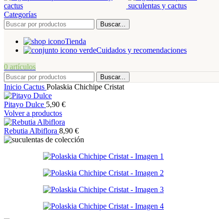
Categorías
Buscar...
Tienda
Cuidados y recomendaciones
0
artículos
Buscar...
Inicio
Cactus
Polaskia Chichipe Cristat
Pitayo Dulce
5,90
€
Volver a productos
Rebutia Albiflora
8,90
€