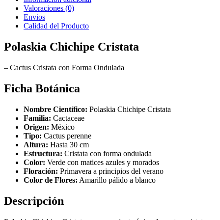
Valoraciones (0)
Envios
Calidad del Producto
Polaskia Chichipe Cristata
– Cactus Cristata con Forma Ondulada
Ficha Botánica
Nombre Científico:
Polaskia Chichipe Cristata
Familia:
Cactaceae
Origen:
México
Tipo:
Cactus perenne
Altura:
Hasta 30 cm
Estructura:
Cristata con forma ondulada
Color:
Verde con matices azules y morados
Floración:
Primavera a principios del verano
Color de Flores:
Amarillo pálido a blanco
Descripción