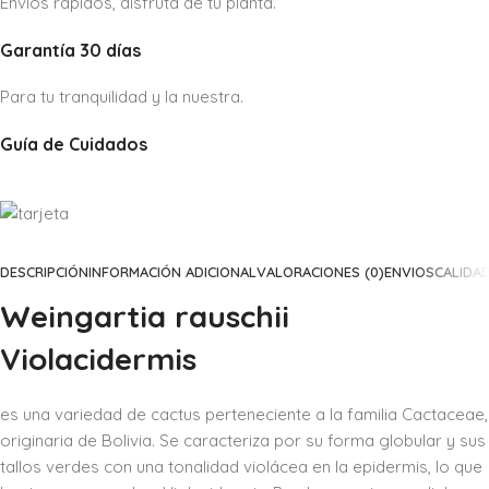
Envíos rápidos, disfruta de tu planta.
Garantía 30 días
Para tu tranquilidad y la nuestra.
Guía de Cuidados
DESCRIPCIÓN
INFORMACIÓN ADICIONAL
VALORACIONES (0)
ENVIOS
CALIDA
Weingartia rauschii
Violacidermis
es una variedad de cactus perteneciente a la familia Cactaceae,
originaria de Bolivia. Se caracteriza por su forma globular y sus
tallos verdes con una tonalidad violácea en la epidermis, lo que