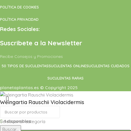
POLÍTICA DE COOKIES
POLÍTICA PRIVACIDAD
Redes Sociales:
Suscribete a la Newsletter
Recibe Consejos y Promociones
50 TIPOS DE SUCULENTAS
SUCULENTAS ONLINE
SUCULENTAS CUIDADOS
SUCULENTAS RARAS
planetaplantas.es © Copyright 2025
Weingartia Rauschii Violacidermis
44,00
€
1 disponibles
Seleccionar categoría
Buscar...