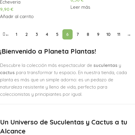
Echeveria
Leer más
9,90
€
Añadir al carrito
←
1
2
3
4
5
6
7
8
9
10
11
→
¡Bienvenido a Planeta Plantas!
Descubre la colección más espectacular de
suculentas
y
cactus
para transformar tu espacio. En nuestra tienda, cada
planta es más que un simple adorno: es un pedazo de
naturaleza resistente y lleno de vida, perfecto para
coleccionistas y principiantes por igual.
Un Universo de Suculentas y Cactus a tu
Alcance