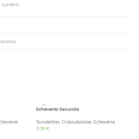
de sombra.
macetas.
A
Echeveria Secunda
cheveria
Suculentas
,
Crassulaceae
,
Echeveria
3,30
€