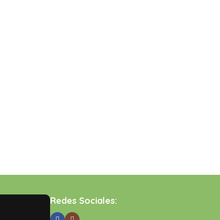
Ho
Te
Su
3,
Redes Sociales: