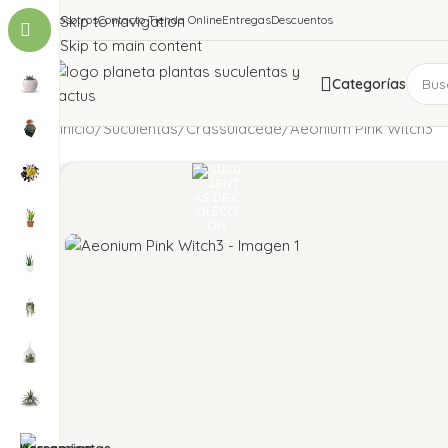
Nosotros
Skip to navigation
Contacto Tienda Online
Entregas
Descuentos
Skip to main content
Categorías
Inicio
Suculentas
Crassulaceae
Aeonium Pink Witch3