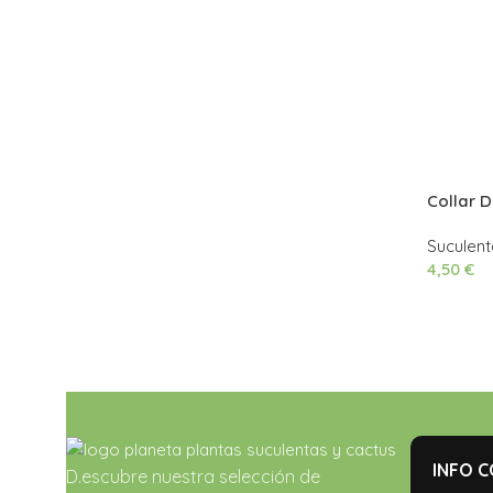
Collar 
Necklac
Suculent
4,50
€
INFO 
D.escubre nuestra selección de