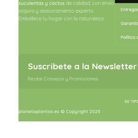
suculentas y cactus
de calidad, con envío
Entrega
seguro y asesoramiento experto.
Embellece tu hogar con la naturaleza
Garantía
Política
Suscribete a la Newsletter
Recibe Consejos y Promociones
50 TIP
planetaplantas.es © Copyright 2025