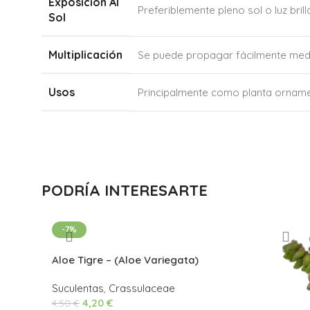
Exposición Al
Preferiblemente pleno sol o luz bri
Sol
Multiplicación
Se puede propagar fácilmente media
Usos
Principalmente como planta ornamen
PODRÍA INTERESARTE
-7%
Aloe Tigre – (Aloe Variegata)
Suculentas
,
Crassulaceae
4,20
€
4,50
€