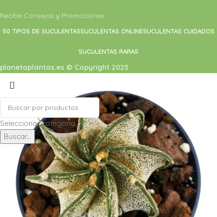
Recibe Consejos y Promociones
50 TIPOS DE SUCULENTAS
SUCULENTAS ONLINE
SUCULENTAS CUIDADOS
SUCULENTAS RARAS
planetaplantas.es © Copyright 2025
Seleccionar categoría
Buscar...