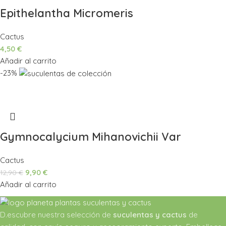
Epithelantha Micromeris
Cactus
4,50
€
Añadir al carrito
-23%
Gymnocalycium Mihanovichii Var
Cactus
9,90
€
12,90
€
Añadir al carrito
D.escubre nuestra selección de
suculentas y cactus
de