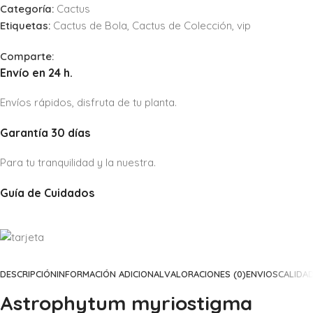
Categoría:
Cactus
Etiquetas:
Cactus de Bola
,
Cactus de Colección
,
vip
Comparte:
Envío en 24 h.
Envíos rápidos, disfruta de tu planta.
Garantía 30 días
Para tu tranquilidad y la nuestra.
Guía de Cuidados
DESCRIPCIÓN
INFORMACIÓN ADICIONAL
VALORACIONES (0)
ENVIOS
CALIDA
Astrophytum myriostigma