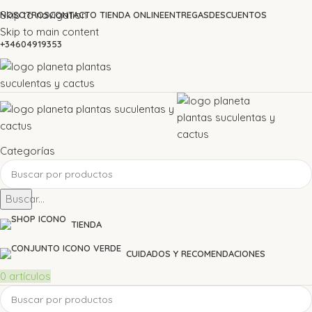
Skip to navigation
NOSOTROS
CONTACTO TIENDA ONLINE
ENTREGAS
DESCUENTOS
Skip to main content
+34604919353
Categorías
Buscar...
TIENDA
CUIDADOS Y RECOMENDACIONES
0
artículos