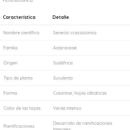
**Ficha Botánica:**
Característica
Detalle
Nombre científico
Senecio crassissimus
Familia
Asteraceae
Origen
Sudáfrica
Tipo de planta
Suculenta
Forma
Columnar, hojas cilíndricas
Color de las hojas
Verde intenso
Desarrollo de ramificaciones
Ramificaciones
laterales