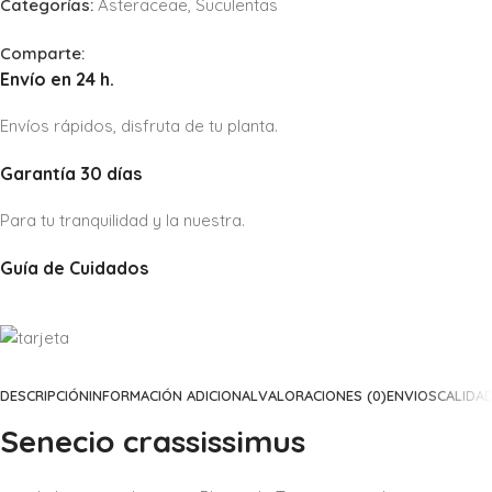
Categorías:
Asteraceae
,
Suculentas
Comparte:
Envío en 24 h.
Envíos rápidos, disfruta de tu planta.
Garantía 30 días
Para tu tranquilidad y la nuestra.
Guía de Cuidados
DESCRIPCIÓN
INFORMACIÓN ADICIONAL
VALORACIONES (0)
ENVIOS
CALIDA
Senecio crassissimus