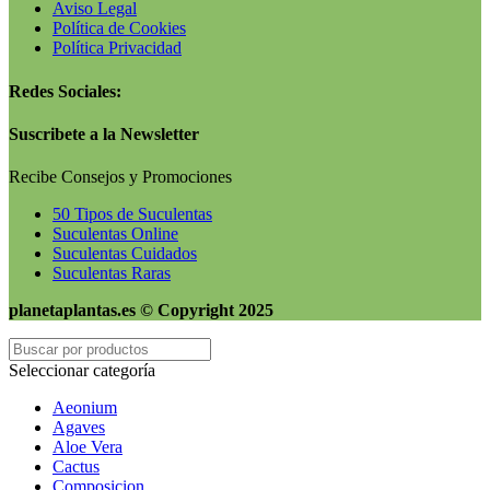
Aviso Legal
Política de Cookies
Política Privacidad
Redes Sociales:
Suscribete a la Newsletter
Recibe Consejos y Promociones
50 Tipos de Suculentas
Suculentas Online
Suculentas Cuidados
Suculentas Raras
planetaplantas.es © Copyright 2025
Seleccionar categoría
Aeonium
Agaves
Aloe Vera
Cactus
Composicion