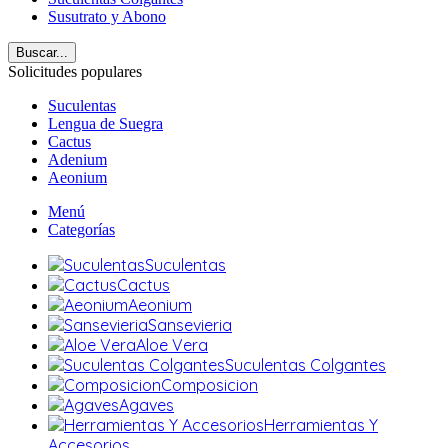
Susutrato y Abono
Buscar...
Solicitudes populares
Suculentas
Lengua de Suegra
Cactus
Adenium
Aeonium
Menú
Categorías
Suculentas
Cactus
Aeonium
Sansevieria
Aloe Vera
Suculentas Colgantes
Composicion
Agaves
Herramientas Y
Accesorios