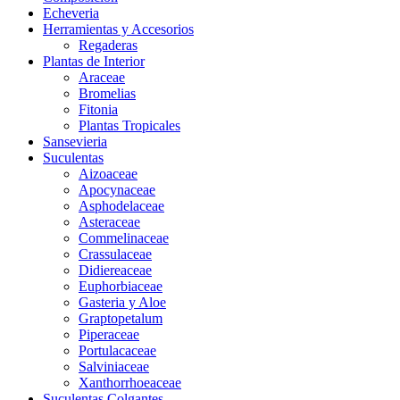
Echeveria
Herramientas y Accesorios
Regaderas
Plantas de Interior
Araceae
Bromelias
Fitonia
Plantas Tropicales
Sansevieria
Suculentas
Aizoaceae
Apocynaceae
Asphodelaceae
Asteraceae
Commelinaceae
Crassulaceae
Didiereaceae
Euphorbiaceae
Gasteria y Aloe
Graptopetalum
Piperaceae
Portulacaceae
Salviniaceae
Xanthorrhoeaceae
Suculentas Colgantes