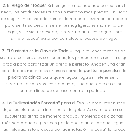
2. El Riego de "Toque"
Si bien ya hemos hablado de reducir el
riego, los productores utilizan un método más preciso. En lugar
de seguir un calendario, sienten la maceta. Levantan la maceta
para sentir su peso: si se siente muy ligera, es momento de
regar; si se siente pesada, el sustrato aún tiene agua. Este
simple "toque" evita por completo el exceso de riego.
3. El Sustrato es la Clave de Todo
Aunque muchas mezclas de
sustrato comerciales son buenas, los productores crean la suya
propia para garantizar un drenaje perfecto. Añaden una gran
cantidad de materiales gruesos como la
perlita
, la
pomita
o la
piedra volcánica
para que el agua fluya sin retenerse. El
sustrato no solo sostiene la planta, sino que también es su
primera línea de defensa contra la pudrición.
4. La "Aclimatación Forzada" para el Frío
Un productor nunca
deja sus plantas a la intemperie de golpe. Acostumbran a sus
suculentas al frío de manera gradual, moviéndolas a zonas
más sombreadas y frescas por la noche antes de que lleguen
las heladas. Este proceso de "aclimatación forzada" fortalece